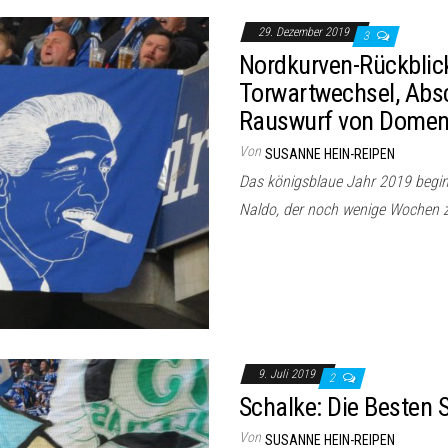
29. Dezember 2019
3
Nordkurven-Rückblic
Torwartwechsel, Abs
Rauswurf von Domen
Von
SUSANNE HEIN-REIPEN
Das königsblaue Jahr 2019 begi
Naldo, der noch wenige Wochen z
9. Juli 2019
2
Schalke: Die Besten 
Von
SUSANNE HEIN-REIPEN