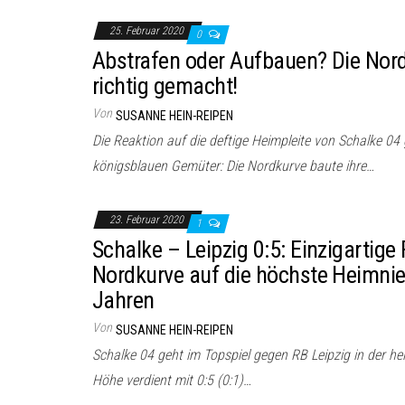
25. Februar 2020
0
Abstrafen oder Aufbauen? Die Nord
richtig gemacht!
Von
SUSANNE HEIN-REIPEN
Die Reaktion auf die deftige Heimpleite von Schalke 04 
königsblauen Gemüter: Die Nordkurve baute ihre…
23. Februar 2020
1
Schalke – Leipzig 0:5: Einzigartige
Nordkurve auf die höchste Heimnied
Jahren
Von
SUSANNE HEIN-REIPEN
Schalke 04 geht im Topspiel gegen RB Leipzig in der he
Höhe verdient mit 0:5 (0:1)…