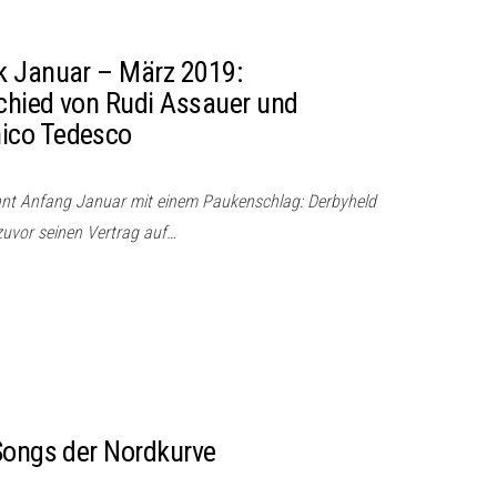
k Januar – März 2019:
chied von Rudi Assauer und
ico Tedesco
nnt Anfang Januar mit einem Paukenschlag: Derbyheld
uvor seinen Vertrag auf…
Songs der Nordkurve