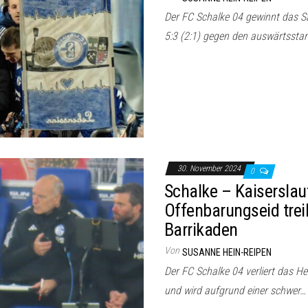
Der FC Schalke 04 gewinnt das S
5:3 (2:1) gegen den auswärtssta
30. November 2024
0
Schalke – Kaiserslaut
Offenbarungseid trei
Barrikaden
Von
SUSANNE HEIN-REIPEN
Der FC Schalke 04 verliert das He
und wird aufgrund einer schwer…