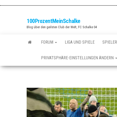
Zum
Inhalt
springen
100ProzentMeinSchalke
Blog über den geilsten Club der Welt, FC Schalke 04
FORUM
LIGA UND SPIELE
SPIELER
PRIVATSPHÄRE-EINSTELLUNGEN ÄNDERN