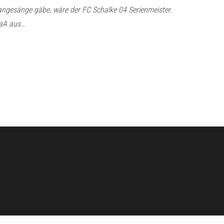
Fangesänge gäbe, wäre der FC Schalke 04 Serienmeister.
GaA aus…