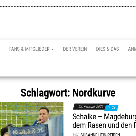
FANS & MITGLIEDER
DER VEREIN
DIES & DAS
AN
Schlagwort:
Nordkurve
22. Februar 2026
0
Schalke – Magdeburg
dem Rasen und den 
Von
SUSANNE HEIN-REIPEN