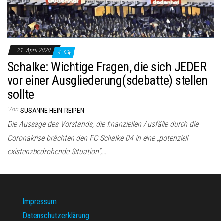
21. April 2020
4
Schalke: Wichtige Fragen, die sich JEDER
vor einer Ausgliederung(sdebatte) stellen
sollte
Von
SUSANNE HEIN-REIPEN
Die Aussage des Vorstands, die finanziellen Ausfälle durch die
Coronakrise brächten den FC Schalke 04 in eine „potenziell
existenzbedrohende Situation“,…
Impressum
Datenschutzerklärung