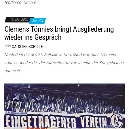
tendieren. Unsere…
16. Mai 2020
Aus
Clemens Tönnies bringt Ausgliederung
wieder ins Gespräch
Von
CARSTEN SCHULTE
Nach dem 0:4 des FC Schalke in Dortmund war auch Clemens
Tönnies wieder da. Der Aufsichtsratsvorsitzende der Königsblauen
gab sich…