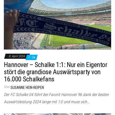
8. April 2024
0
Hannover – Schalke 1:1: Nur ein Eigentor
stört die grandiose Auswärtsparty von
16.000 Schalkefans
Von
SUSANNE HEIN-REIPEN
Der FC Schalke 04 führt bei Favorit Hannover 96 dank der besten
Auswärtsleistung 2024 lange mit 1:0 und muss sich…