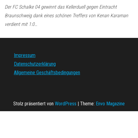
Der FC Schalke 04 gewinnt das Kellerduell gegen Eintracht
Braunschweig dank eines schönen Treffers von Kenan Karaman
verdient mit 1:0…
Impressum
Datenschutzerklärung
Allgemeine Geschäftsbedingungen
Stolz präsentiert von
WordPress
|
Theme:
Envo Magazine