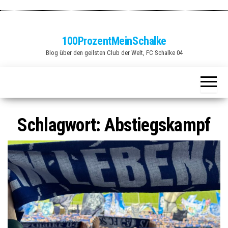
Zum
Inhalt
springen
100ProzentMeinSchalke
Blog über den geilsten Club der Welt, FC Schalke 04
Schlagwort:
Abstiegskampf