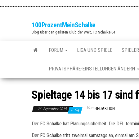
Zum
Inhalt
springen
100ProzentMeinSchalke
Blog über den geilsten Club der Welt, FC Schalke 04
FORUM
LIGA UND SPIELE
SPIELER
PRIVATSPHÄRE-EINSTELLUNGEN ÄNDERN
Spieltage 14 bis 17 sind f
Von
REDAKTION
26. September 2019
0
Der FC Schalke hat Planungssicherheit. Die DFL termini
Der FC Schalke tritt zweimal samstags an, einmal am 