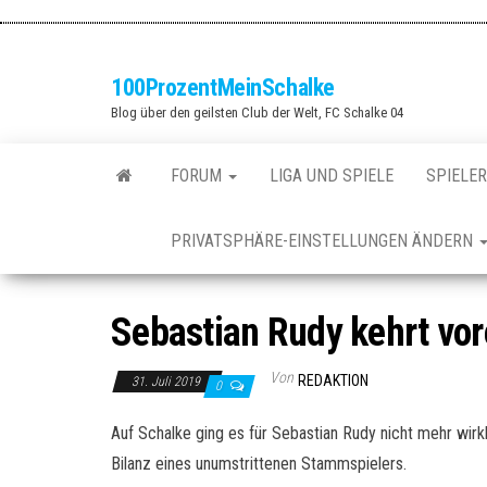
Zum
Inhalt
springen
100ProzentMeinSchalke
Blog über den geilsten Club der Welt, FC Schalke 04
FORUM
LIGA UND SPIELE
SPIELER
PRIVATSPHÄRE-EINSTELLUNGEN ÄNDERN
Sebastian Rudy kehrt vo
Von
REDAKTION
31. Juli 2019
0
Auf Schalke ging es für Sebastian Rudy nicht mehr wirk
Bilanz eines unumstrittenen Stammspielers.