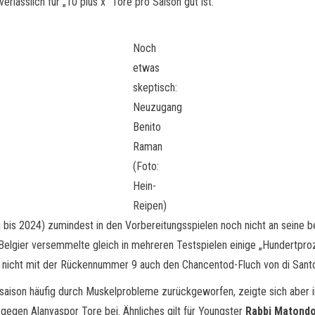
erlässlich für „10 plus x“ Tore pro Saison gut ist.
Noch
etwas
skeptisch:
Neuzugang
Benito
Raman
(Foto:
Hein-
Reipen)
 bis 2024) zumindest in den Vorbereitungsspielen noch nicht an seine 
elgier versemmelte gleich in mehreren Testspielen einige „Hundertproz
nicht mit der Rückennummer 9 auch den Chancentod-Fluch von di Santo
saison häufig durch Muskelprobleme zurückgeworfen, zeigte sich aber i
 gegen Alanyaspor Tore bei. Ähnliches gilt für Youngster
Rabbi Matond