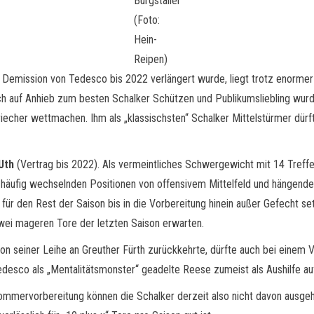
Burgstaller
(Foto:
Hein-
Reipen)
r Demission von Tedesco bis 2022 verlängert wurde, liegt trotz enormer 
och auf Anhieb zum besten Schalker Schützen und Publikumsliebling wurde
riecher wettmachen. Ihm als „klassischsten“ Schalker Mittelstürmer dü
Uth
(Vertrag bis 2022). Als vermeintliches Schwergewicht mit 14 Tref
äufig wechselnden Positionen von offensivem Mittelfeld und hängender
für den Rest der Saison bis in die Vorbereitung hinein außer Gefecht setz
wei mageren Tore der letzten Saison erwarten.
on seiner Leihe an Greuther Fürth zurückkehrte, dürfte auch bei einem V
edesco als „Mentalitätsmonster“ geadelte Reese zumeist als Aushilfe a
mervorbereitung können die Schalker derzeit also nicht davon ausgehen