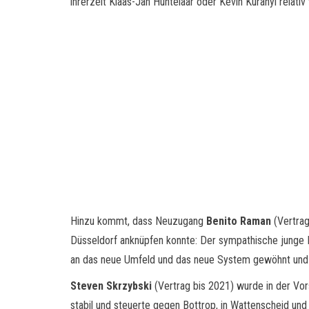
ihrerzeit Klaas-Jan Huntelaar oder Kevin Kuranyi relativ v
Hinzu kommt, dass Neuzugang
Benito Raman
(Vertrag
Düsseldorf anknüpfen konnte: Der sympathische junge B
an das neue Umfeld und das neue System gewöhnt und 
Steven Skrzybski
(Vertrag bis 2021) wurde in der Vor
stabil und steuerte gegen Bottrop, in Wattenscheid und