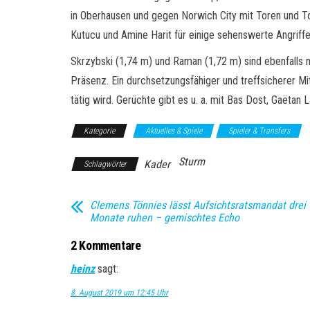
in Oberhausen und gegen Norwich City mit Toren und To
Kutucu und Amine Harit für einige sehenswerte Angriffe
Skrzybski (1,74 m) und Raman (1,72 m) sind ebenfalls 
Präsenz. Ein durchsetzungsfähiger und treffsicherer Mit
tätig wird. Gerüchte gibt es u. a. mit Bas Dost, Gaëtan
Kategorie
Aktuelles & Spiele
Spieler & Transfers
Sturm
Kader
Schlagwörter
Clemens Tönnies lässt Aufsichtsratsmandat drei
Monate ruhen – gemischtes Echo
2 Kommentare
heinz
sagt:
8. August 2019 um 12:45 Uhr