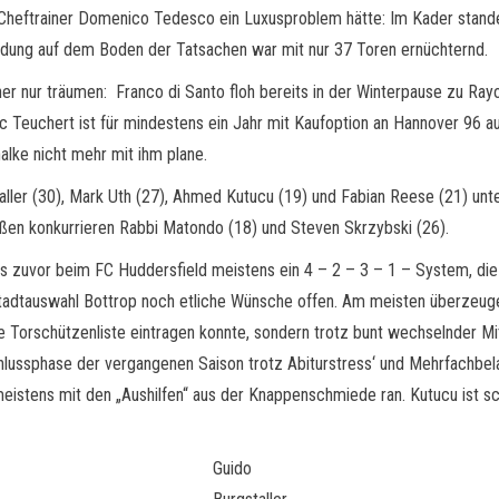
Cheftrainer Domenico Tedesco ein Luxusproblem hätte: Im Kader stande
andung auf dem Boden der Tatsachen war mit nur 37 Toren ernüchternd.
r nur träumen: Franco di Santo floh bereits in der Winterpause zu Ra
Teuchert ist für mindestens ein Jahr mit Kaufoption an Hannover 96 au
alke nicht mehr mit ihm plane.
taller (30), Mark Uth (27), Ahmed Kutucu (19) und Fabian Reese (21) unt
ßen konkurrieren Rabbi Matondo (18) und Steven Skrzybski (26).
ts zuvor beim FC Huddersfield meistens ein 4 – 2 – 3 – 1 – System, d
n Stadtauswahl Bottrop noch etliche Wünsche offen. Am meisten überzeu
ie Torschützenliste eintragen konnte, sondern trotz bunt wechselnder Mit
chlussphase der vergangenen Saison trotz Abiturstress‘ und Mehrfachbel
 meistens mit den „Aushilfen“ aus der Knappenschmiede ran. Kutucu ist sch
Guido