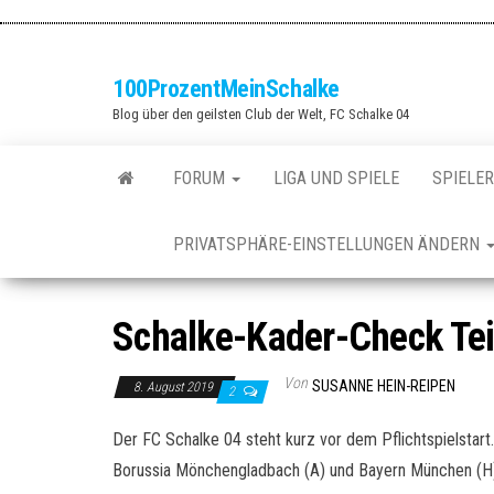
Zum
Inhalt
springen
100ProzentMeinSchalke
Blog über den geilsten Club der Welt, FC Schalke 04
FORUM
LIGA UND SPIELE
SPIELER
PRIVATSPHÄRE-EINSTELLUNGEN ÄNDERN
Schalke-Kader-Check Teil 
Von
SUSANNE HEIN-REIPEN
8. August 2019
2
Der FC Schalke 04 steht kurz vor dem Pflichtspielstar
Borussia Mönchengladbach (A) und Bayern München (H)