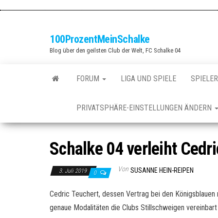
Zum
Inhalt
springen
100ProzentMeinSchalke
Blog über den geilsten Club der Welt, FC Schalke 04
FORUM
LIGA UND SPIELE
SPIELER
PRIVATSPHÄRE-EINSTELLUNGEN ÄNDERN
Schalke 04 verleiht Cedr
Von
SUSANNE HEIN-REIPEN
3. Juli 2019
0
Cedric Teuchert, dessen Vertrag bei den Königsblauen n
genaue Modalitäten die Clubs Stillschweigen vereinbart