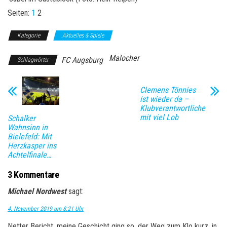
Seiten:
1
2
Kategorie
Aktuelles & Spiele
Malocher
FC Augsburg
Schlagwörter
Clemens Tönnies
ist wieder da –
Klubverantwortliche
mit viel Lob
Schalker
Wahnsinn in
Bielefeld: Mit
Herzkasper ins
Achtelfinale…
3 Kommentare
Michael Nordwest
sagt:
4. November 2019 um 8:21 Uhr
Netter Bericht, meine Geschicht ging so, der Weg zum Klo kurz, in