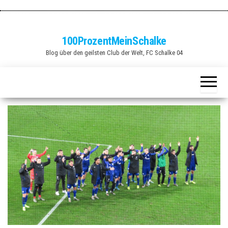
Zum
Inhalt
springen
100ProzentMeinSchalke
Blog über den geilsten Club der Welt, FC Schalke 04