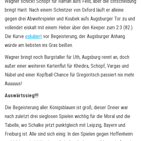
Wagner schickt Schöpf für Raman aufs Feld, aber die Entscheidung
bringt Harit: Nach einem Schnitzer von Oxford läuft er alleine
gegen drei Abwehrspieler und Koubek aufs Augsburger Tor zu und
vollendet eiskalt mit einem Heber über den Keeper zum 2:3 (82.).
Die Kurve
eskaliert
vor Begeisterung, der Augsburger Anhang
würde am liebsten ins Gras beißen.
Wagner bringt noch Burgstaller für Uth, Augsburg rennt an, doch
außer einer weiteren Kartenflut für Khedira, Schöpf, Vargas und
Nübel und einer Kopfball-Chance für Gregoritsch passiert nix mehr.
Auuuuus!
Auswärtssieg!!!
Die Begeisterung aller Königsblauen ist groß; dieser Dreier war
nach zuletzt drei sieglosen Spielen wichtig für die Moral und die
Tabelle, wo Schalke jetzt punktgleich mit Leipzig, Bayern und
Freiburg ist. Alle sind sich einig: In den Spielen gegen Hoffenheim