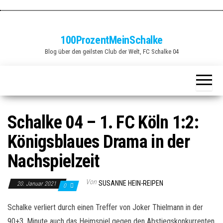
Zum
Inhalt
springen
100ProzentMeinSchalke
Blog über den geilsten Club der Welt, FC Schalke 04
Schalke 04 – 1. FC Köln 1:2:
Königsblaues Drama in der
Nachspielzeit
Von
SUSANNE HEIN-REIPEN
20. Januar 2021
0
Schalke verliert durch einen Treffer von Joker Thielmann in der
90+3. Minute auch das Heimspiel gegen den Abstiegskonkurrenten