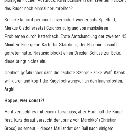
blumigen Flüchen Ausdruck. Kann Schalke in der zweiten Halbzeit
das Ruder noch einmal herumreißen?
Schalke kommt personell unverändert wieder aufs Spielfeld,
Markus Gisdol ersetzt Czichos aufgrund von muskulären
Problemen durch Katterbach. Erste Amtshandlung der zweiten 45
Minuten: Eine gelbe Karte für Stambouli, der Ehizibue unsanft
getreten hatte. Nastasic blockt einen Drexler-Schuss zur Ecke,
diese bringt nichts ein.
Deutlich gefährlicher dann die nächste Szene: Flanke Wolf, Kabak
will klären und köpft die Kugel schwungvoll an den Innenpfosten.
Argh!
Hoppe, wer sonst?!
Harit versucht es mit einem Torschuss, aber Horn hält die Kugel
fest. Kurz darauf versucht der „prinz von Marokko“ (Christian
Gross) es erneut – dieses Mal landet der Ball nach einigem