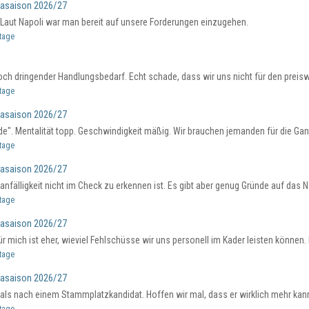
gasaison 2026/27
 Laut Napoli war man bereit auf unsere Forderungen einzugehen.
ltage
och dringender Handlungsbedarf. Echt schade, dass wir uns nicht für den preiswer
ltage
gasaison 2026/27
üde". Mentalität topp. Geschwindigkeit mäßig. Wir brauchen jemanden für die Gan
ltage
gasaison 2026/27
fälligkeit nicht im Check zu erkennen ist. Es gibt aber genug Gründe auf das Nä
ltage
gasaison 2026/27
 für mich ist eher, wieviel Fehlschüsse wir uns personell im Kader leisten können. 
ltage
gasaison 2026/27
ls nach einem Stammplatzkandidat. Hoffen wir mal, dass er wirklich mehr kann, 