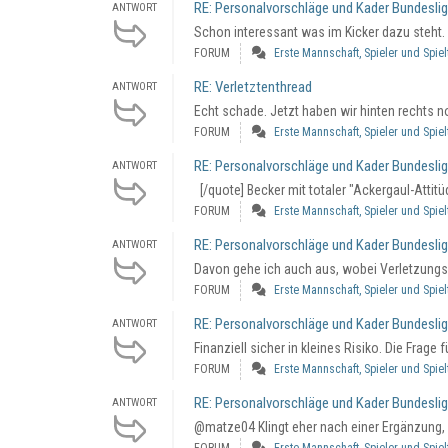
RE: Personalvorschläge und Kader Bundesli
ANTWORT
Schon interessant was im Kicker dazu steht.
FORUM
Erste Mannschaft, Spieler und Spie
RE: Verletztenthread
ANTWORT
Echt schade. Jetzt haben wir hinten rechts n
FORUM
Erste Mannschaft, Spieler und Spie
RE: Personalvorschläge und Kader Bundesli
ANTWORT
[/quote] Becker mit totaler "Ackergaul-Attit
FORUM
Erste Mannschaft, Spieler und Spie
RE: Personalvorschläge und Kader Bundesli
ANTWORT
Davon gehe ich auch aus, wobei Verletzungsan
FORUM
Erste Mannschaft, Spieler und Spie
RE: Personalvorschläge und Kader Bundesli
ANTWORT
Finanziell sicher in kleines Risiko. Die Frage
FORUM
Erste Mannschaft, Spieler und Spie
RE: Personalvorschläge und Kader Bundesli
ANTWORT
@matze04 Klingt eher nach einer Ergänzung, a