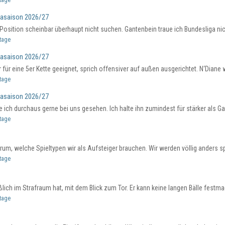
ltage
gasaison 2026/27
Position scheinbar überhaupt nicht suchen. Gantenbein traue ich Bundesliga nicht
ltage
gasaison 2026/27
für eine 5er Kette geeignet, sprich offensiver auf außen ausgerichtet. N‘Diane 
ltage
gasaison 2026/27
 ich durchaus gerne bei uns gesehen. Ich halte ihn zumindest für stärker als Ga
ltage
um, welche Spieltypen wir als Aufsteiger brauchen. Wir werden völlig anders spiel
ltage
lich im Strafraum hat, mit dem Blick zum Tor. Er kann keine langen Bälle festmac
ltage