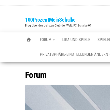
Zum
Inhalt
springen
100ProzentMeinSchalke
Blog über den geilsten Club der Welt, FC Schalke 04
FORUM
LIGA UND SPIELE
SPIELE
PRIVATSPHÄRE-EINSTELLUNGEN ÄNDERN
Forum