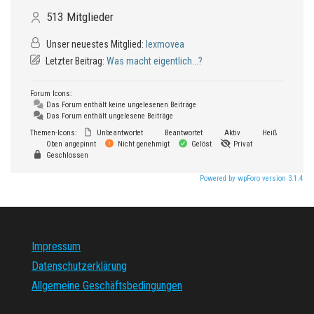
513
Mitglieder
Unser neuestes Mitglied:
lexmovea
Letzter Beitrag:
Was macht eigentlich...?
Forum Icons:
Das Forum enthält keine ungelesenen Beiträge
Das Forum enthält ungelesene Beiträge
Themen-Icons:
Unbeantwortet
Beantwortet
Aktiv
Heiß
Oben angepinnt
Nicht genehmigt
Gelöst
Privat
Geschlossen
Powered by wpForo version 3.1.4
Impressum
Datenschutzerklärung
Allgemeine Geschäftsbedingungen