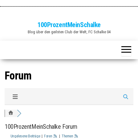
Zum
Inhalt
springen
100ProzentMeinSchalke
Blog über den geilsten Club der Welt, FC Schalke 04
Forum
100ProzentMeinSchalke Forum
Ungelesene Beiträge
|
Foren
|
Themen