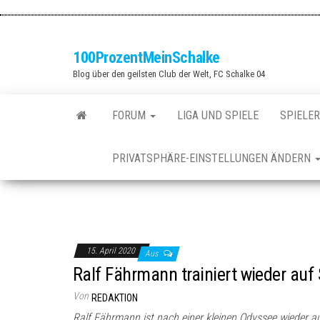
Zum
Inhalt
springen
100ProzentMeinSchalke
Blog über den geilsten Club der Welt, FC Schalke 04
FORUM
LIGA UND SPIELE
SPIELER
PRIVATSPHÄRE-EINSTELLUNGEN ÄNDERN
15. April 2020
Aus
Ralf Fährmann trainiert wieder auf
Von
REDAKTION
Ralf Fährmann ist nach einer kleinen Odyssee wieder auf