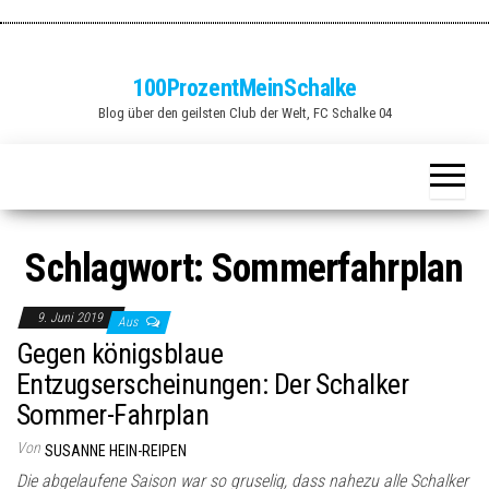
Zum
Inhalt
springen
100ProzentMeinSchalke
Blog über den geilsten Club der Welt, FC Schalke 04
Schlagwort:
Sommerfahrplan
9. Juni 2019
Aus
Gegen königsblaue
Entzugserscheinungen: Der Schalker
Sommer-Fahrplan
Von
SUSANNE HEIN-REIPEN
Die abgelaufene Saison war so gruselig, dass nahezu alle Schalker