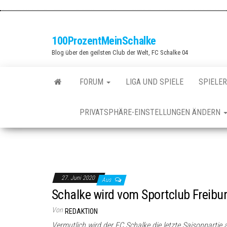
Zum
Inhalt
springen
100ProzentMeinSchalke
Blog über den geilsten Club der Welt, FC Schalke 04
FORUM
LIGA UND SPIELE
SPIELER
PRIVATSPHÄRE-EINSTELLUNGEN ÄNDERN
27. Juni 2020
Aus
Schalke wird vom Sportclub Freibu
Von
REDAKTION
Vermutlich wird der FC Schalke die letzte Saisonparti