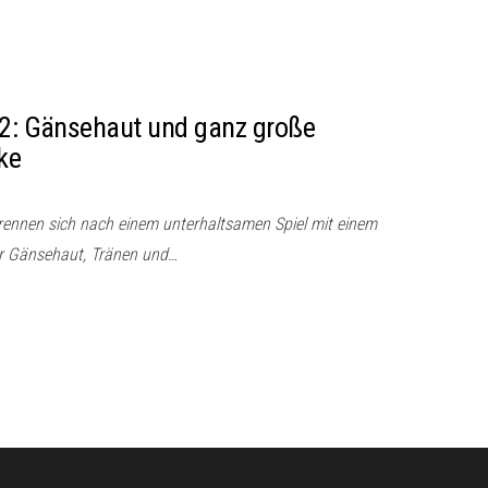
:2: Gänsehaut und ganz große
ke
rennen sich nach einem unterhaltsamen Spiel mit einem
ür Gänsehaut, Tränen und…