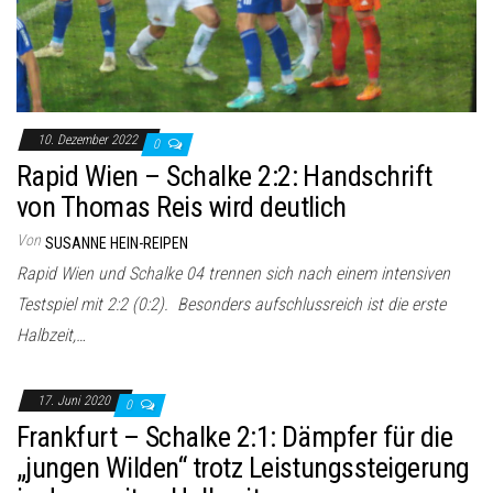
10. Dezember 2022
0
Rapid Wien – Schalke 2:2: Handschrift
von Thomas Reis wird deutlich
Von
SUSANNE HEIN-REIPEN
Rapid Wien und Schalke 04 trennen sich nach einem intensiven
Testspiel mit 2:2 (0:2). Besonders aufschlussreich ist die erste
Halbzeit,…
17. Juni 2020
0
Frankfurt – Schalke 2:1: Dämpfer für die
„jungen Wilden“ trotz Leistungssteigerung