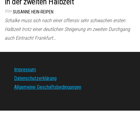
in der zweiten Halbzeit
Von
SUSANNE HEIN-REIPEN
Schalke muss sich nach einer offensiv sehr schwachen ersten
Halbzeit trotz einer deutlichen Steigerung im zweiten Durchgang
auch Eintracht Frankfurt…
Impressum
Datenschutzerklärung
Allgemeine Geschäftsbedingungen
Stolz präsentiert von
WordPress
|
Theme:
Envo Magazine