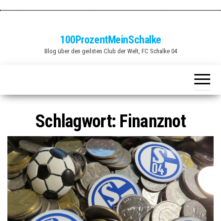
Zum
Inhalt
springen
100ProzentMeinSchalke
Blog über den geilsten Club der Welt, FC Schalke 04
Schlagwort:
Finanznot