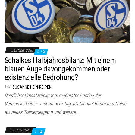
6. Oktober 2020
0
Schalkes Halbjahresbilanz: Mit einem
blauen Auge davongekommen oder
existenzielle Bedrohung?
Von
SUSANNE HEIN-REIPEN
Deutlicher Umsatzrückgang, moderater Anstieg der
Verbindlichkeiten: Just an dem Tag, als Manuel Baum und Naldo
als neues Trainergespann und weitere…
29. Juni 2020
1