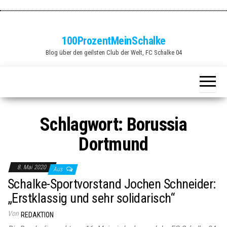
Zum
Inhalt
springen
100ProzentMeinSchalke
Blog über den geilsten Club der Welt, FC Schalke 04
Schlagwort:
Borussia
Dortmund
8. Mai 2020
Aus
Schalke-Sportvorstand Jochen Schneider:
„Erstklassig und sehr solidarisch“
Von
REDAKTION