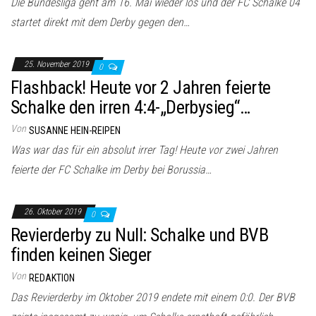
Die Bundesliga geht am 16. Mai wieder los und der FC Schalke 04
startet direkt mit dem Derby gegen den…
25. November 2019
0
Flashback! Heute vor 2 Jahren feierte
Schalke den irren 4:4-„Derbysieg“…
Von
SUSANNE HEIN-REIPEN
Was war das für ein absolut irrer Tag! Heute vor zwei Jahren
feierte der FC Schalke im Derby bei Borussia…
26. Oktober 2019
0
Revierderby zu Null: Schalke und BVB
finden keinen Sieger
Von
REDAKTION
Das Revierderby im Oktober 2019 endete mit einem 0:0. Der BVB