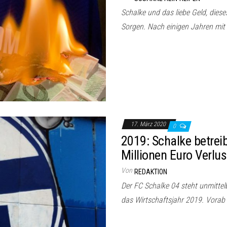
Schalke und das liebe Geld, dies
Sorgen. Nach einigen Jahren mi
17. März 2020
0
2019: Schalke betrei
Millionen Euro Verlus
Von
REDAKTION
Der FC Schalke 04 steht unmittel
das Wirtschaftsjahr 2019. Vorab