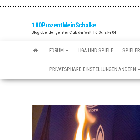
Zum
Inhalt
springen
100ProzentMeinSchalke
Blog über den geilsten Club der Welt, FC Schalke 04
FORUM
LIGA UND SPIELE
SPIELER
PRIVATSPHÄRE-EINSTELLUNGEN ÄNDERN