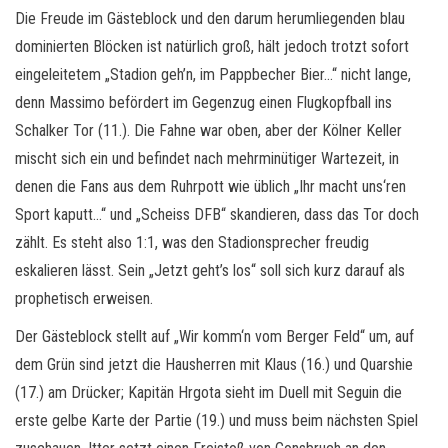
Die Freude im Gästeblock und den darum herumliegenden blau
dominierten Blöcken ist natürlich groß, hält jedoch trotzt sofort
eingeleitetem „Stadion geh’n, im Pappbecher Bier…“ nicht lange,
denn Massimo befördert im Gegenzug einen Flugkopfball ins
Schalker Tor (11.). Die Fahne war oben, aber der Kölner Keller
mischt sich ein und befindet nach mehrminütiger Wartezeit, in
denen die Fans aus dem Ruhrpott wie üblich „Ihr macht uns‘ren
Sport kaputt…“ und „Scheiss DFB“ skandieren, dass das Tor doch
zählt. Es steht also 1:1, was den Stadionsprecher freudig
eskalieren lässt. Sein „Jetzt geht’s los“ soll sich kurz darauf als
prophetisch erweisen.
Der Gästeblock stellt auf „Wir komm‘n vom Berger Feld“ um, auf
dem Grün sind jetzt die Hausherren mit Klaus (16.) und Quarshie
(17.) am Drücker; Kapitän Hrgota sieht im Duell mit Seguin die
erste gelbe Karte der Partie (19.) und muss beim nächsten Spiel