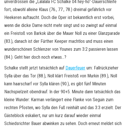
unverdrossen die „Lalalala FC Schalke 04 hey-ho“-Dauerschleife
fort, obwohl alleine Klaus (76., 77., 78.) dreimal gefährlich vor
Heekeren auftaucht. Doch die Oper ist bekanntlich erst vorbei,
wenn die dicke Dame nicht mehr singt und so zwingt auf einmal
ein Freistoß von Barkok über die Mauer Noll zu einer Glanzparade
(83.), danach ist der Fürther Keeper machtlos und muss einen
wunderschönen Schlenzer von Younes zum 3:2 passieren lassen
(84.). Geht hier doch noch etwas…?
Schalke stellt jetzt tatsächlich auf
Dauerfeuer
um: Fallrückzieher
Sylla über das Tor (88.), Noll klärt Freistoß von Murkin (89.), Noll
kann haarscharf vor Sylla klären (90.), es gibt fünf Minuten
Nachspielzeit obendrauf. In der 90+5. Minute dann tatsächlich das
kleine Wunder: Karman verlängert eine Flanke von Seguin zum
rechten Pfosten, wo Sylla den Fuß reinhält und das 3:3 erzielt. Der
Gästeblock eskaliert, nur um kurz darauf wieder einmal
Schiedsrichter Bauer abwinken zu sehen. Doch erneut meldet sich