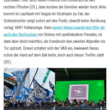
zuschauen. Itter setzt einen Freistoß von Consbruch an den
rechten Pfosten (23.), dann kochen die Gemüter wieder hoch: Asta
kommt im Laufduell mit Seguin im Strafraum zu Fall, der
Schiedsrichter zeigt sofort auf den Punkt, obwohl keine Berührung
vorlag. VAR? Fehlanzeige. Dann
pariert Karius sowohl den Elfer als
auch den Nachschuss
von Srbeny mit spektakulären Paraden, ist
dann aber doch machtlos, als Consbruch den zweiten Abpraller ins
Tor spitzelt. Erneut schaltet sich der VAR ein, inwieweit Karius
schon die Hand auf dem Ball hatte, doch auch dieser Treffer zählt
(29.).