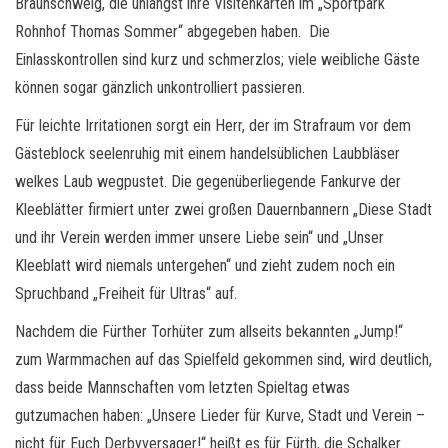
Braunschweig, die unlängst ihre Visitenkarten im „Sportpark
Rohnhof Thomas Sommer“ abgegeben haben. Die
Einlasskontrollen sind kurz und schmerzlos; viele weibliche Gäste
können sogar gänzlich unkontrolliert passieren.
Für leichte Irritationen sorgt ein Herr, der im Strafraum vor dem
Gästeblock seelenruhig mit einem handelsüblichen Laubbläser
welkes Laub wegpustet. Die gegenüberliegende Fankurve der
Kleeblätter firmiert unter zwei großen Dauernbannern „Diese Stadt
und ihr Verein werden immer unsere Liebe sein“ und „Unser
Kleeblatt wird niemals untergehen“ und zieht zudem noch ein
Spruchband „Freiheit für Ultras“ auf.
Nachdem die Fürther Torhüter zum allseits bekannten „Jump!“
zum Warmmachen auf das Spielfeld gekommen sind, wird deutlich,
dass beide Mannschaften vom letzten Spieltag etwas
gutzumachen haben: „Unsere Lieder für Kurve, Stadt und Verein –
nicht für Euch Derbyversager!“ heißt es für Fürth, die Schalker