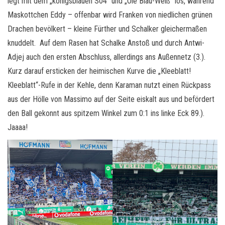
legt mit dem „königsblauen S04“ und „Olé Blau-Weiß“ los, während
Maskottchen Eddy – offenbar wird Franken von niedlichen grünen
Drachen bevölkert – kleine Fürther und Schalker gleichermaßen
knuddelt. Auf dem Rasen hat Schalke Anstoß und durch Antwi-
Adjej auch den ersten Abschluss, allerdings ans Außennetz (3.).
Kurz darauf ersticken der heimischen Kurve die „Kleeblatt!
Kleeblatt“-Rufe in der Kehle, denn Karaman nutzt einen Rückpass
aus der Hölle von Massimo auf der Seite eiskalt aus und befördert
den Ball gekonnt aus spitzem Winkel zum 0:1 ins linke Eck 89.).
Jaaaa!