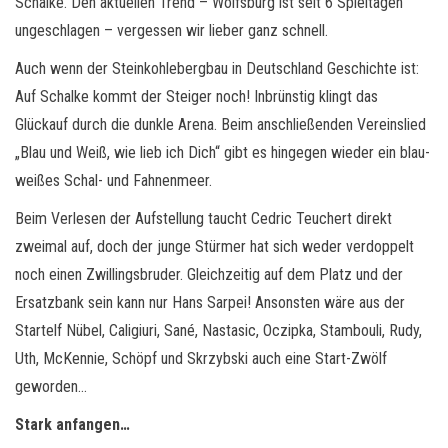
Schalke. Den aktuellen Trend – Wolfsburg ist seit 6 Spieltagen
ungeschlagen – vergessen wir lieber ganz schnell.
Auch wenn der Steinkohlebergbau in Deutschland Geschichte ist:
Auf Schalke kommt der Steiger noch! Inbrünstig klingt das
Glückauf durch die dunkle Arena. Beim anschließenden Vereinslied
„Blau und Weiß, wie lieb ich Dich“ gibt es hingegen wieder ein blau-
weißes Schal- und Fahnenmeer.
Beim Verlesen der Aufstellung taucht Cedric Teuchert direkt
zweimal auf, doch der junge Stürmer hat sich weder verdoppelt
noch einen Zwillingsbruder. Gleichzeitig auf dem Platz und der
Ersatzbank sein kann nur Hans Sarpei! Ansonsten wäre aus der
Startelf Nübel, Caligiuri, Sané, Nastasic, Oczipka, Stambouli, Rudy,
Uth, McKennie, Schöpf und Skrzybski auch eine Start-Zwölf
geworden…
Stark anfangen…