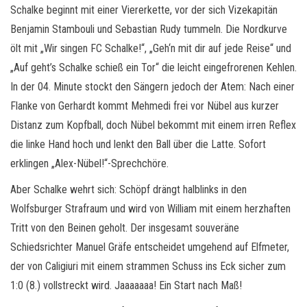
Schalke beginnt mit einer Viererkette, vor der sich Vizekapitän
Benjamin Stambouli und Sebastian Rudy tummeln. Die Nordkurve
ölt mit „Wir singen FC Schalke!“, „Geh‘n mit dir auf jede Reise“ und
„Auf geht’s Schalke schieß ein Tor“ die leicht eingefrorenen Kehlen.
In der 04. Minute stockt den Sängern jedoch der Atem: Nach einer
Flanke von Gerhardt kommt Mehmedi frei vor Nübel aus kurzer
Distanz zum Kopfball, doch Nübel bekommt mit einem irren Reflex
die linke Hand hoch und lenkt den Ball über die Latte. Sofort
erklingen „Alex-Nübel!“-Sprechchöre.
Aber Schalke wehrt sich: Schöpf drängt halblinks in den
Wolfsburger Strafraum und wird von William mit einem herzhaften
Tritt von den Beinen geholt. Der insgesamt souveräne
Schiedsrichter Manuel Gräfe entscheidet umgehend auf Elfmeter,
der von Caligiuri mit einem strammen Schuss ins Eck sicher zum
1:0 (8.) vollstreckt wird. Jaaaaaaa! Ein Start nach Maß!