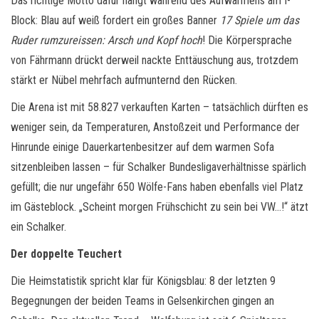
Das richtige Motto dafür hängt während des Aufwärmens am I-
Block: Blau auf weiß fordert ein großes Banner
17 Spiele um das
Ruder rumzureissen: Arsch und Kopf hoch
! Die Körpersprache
von Fährmann drückt derweil nackte Enttäuschung aus, trotzdem
stärkt er Nübel mehrfach aufmunternd den Rücken.
Die Arena ist mit 58.827 verkauften Karten – tatsächlich dürften es
weniger sein, da Temperaturen, Anstoßzeit und Performance der
Hinrunde einige Dauerkartenbesitzer auf dem warmen Sofa
sitzenbleiben lassen – für Schalker Bundesligaverhältnisse spärlich
gefüllt; die nur ungefähr 650 Wölfe-Fans haben ebenfalls viel Platz
im Gästeblock. „Scheint morgen Frühschicht zu sein bei VW…!“ ätzt
ein Schalker.
Der doppelte Teuchert
Die Heimstatistik spricht klar für Königsblau: 8 der letzten 9
Begegnungen der beiden Teams in Gelsenkirchen gingen an