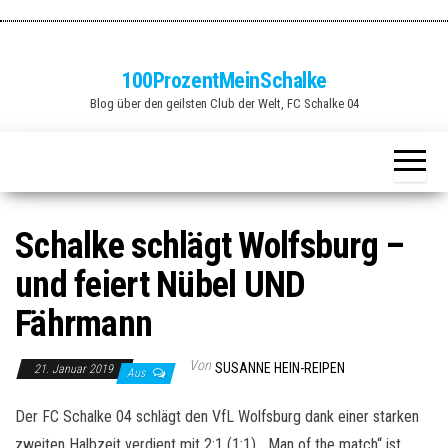
Zum
Inhalt
springen
100ProzentMeinSchalke
Blog über den geilsten Club der Welt, FC Schalke 04
Schalke schlägt Wolfsburg –
und feiert Nübel UND
Fährmann
Von
SUSANNE HEIN-REIPEN
21. Januar 2019
Aus
Der FC Schalke 04 schlägt den VfL Wolfsburg dank einer starken
zweiten Halbzeit verdient mit 2:1 (1:1). „Man of the match“ ist