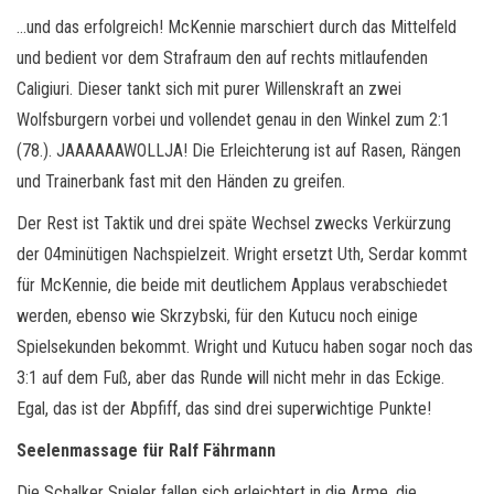
…und das erfolgreich! McKennie marschiert durch das Mittelfeld
und bedient vor dem Strafraum den auf rechts mitlaufenden
Caligiuri. Dieser tankt sich mit purer Willenskraft an zwei
Wolfsburgern vorbei und vollendet genau in den Winkel zum 2:1
(78.). JAAAAAAWOLLJA! Die Erleichterung ist auf Rasen, Rängen
und Trainerbank fast mit den Händen zu greifen.
Der Rest ist Taktik und drei späte Wechsel zwecks Verkürzung
der 04minütigen Nachspielzeit. Wright ersetzt Uth, Serdar kommt
für McKennie, die beide mit deutlichem Applaus verabschiedet
werden, ebenso wie Skrzybski, für den Kutucu noch einige
Spielsekunden bekommt. Wright und Kutucu haben sogar noch das
3:1 auf dem Fuß, aber das Runde will nicht mehr in das Eckige.
Egal, das ist der Abpfiff, das sind drei superwichtige Punkte!
Seelenmassage für Ralf Fährmann
Die Schalker Spieler fallen sich erleichtert in die Arme, die