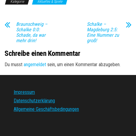
Kategorie
Aktuelles & Spiele
Braunschweig –
Schalke –
Schalke 0:0:
Magdeburg 2:5:
Schade, da war
Eine Nummer zu
mehr drin!
groß!
Schreibe einen Kommentar
Du musst
angemeldet
sein, um einen Kommentar abzugeben.
Impressum
Datenschutzerklärung
Allgemeine Geschäftsbedingungen