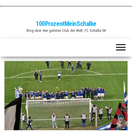
Zum
Inhalt
springen
100ProzentMeinSchalke
Blog über den geilsten Club der Welt, FC Schalke 04