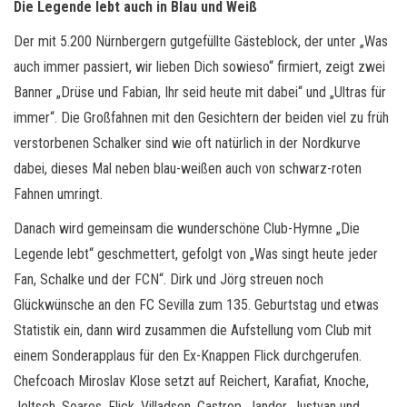
Die Legende lebt auch in Blau und Weiß
Der mit 5.200 Nürnbergern gutgefüllte Gästeblock, der unter „Was
auch immer passiert, wir lieben Dich sowieso“ firmiert, zeigt zwei
Banner „Drüse und Fabian, Ihr seid heute mit dabei“ und „Ultras für
immer“. Die Großfahnen mit den Gesichtern der beiden viel zu früh
verstorbenen Schalker sind wie oft natürlich in der Nordkurve
dabei, dieses Mal neben blau-weißen auch von schwarz-roten
Fahnen umringt.
Danach wird gemeinsam die wunderschöne Club-Hymne „Die
Legende lebt“ geschmettert, gefolgt von „Was singt heute jeder
Fan, Schalke und der FCN“. Dirk und Jörg streuen noch
Glückwünsche an den FC Sevilla zum 135. Geburtstag und etwas
Statistik ein, dann wird zusammen die Aufstellung vom Club mit
einem Sonderapplaus für den Ex-Knappen Flick durchgerufen.
Chefcoach Miroslav Klose setzt auf Reichert, Karafiat, Knoche,
Jeltsch, Soares, Flick, Villadsen, Castrop, Jander, Justvan und