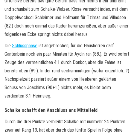
Offensive bereits das gute Gefühl, dass hier nichts mehr anbrennt
und schunkelt zum Schalke-Walzer. Klose versucht indes, mit dem
Doppelwechsel Schleimer und Hofmann für Tzimas und Villadsen
(82.) doch noch einmal das Ruder herumzureißen, aber außer einer
folgenlosen Ecke springt nichts dabei heraus.
Die
Schlussphase
ist angebrochen; für die Hausherren darf
Gantenbein noch ein paar Minuten für Aydin ran (88.). Er wird sofort
Zeuge des vermeintlichen 4:1 durch Donkor, aber die Fahne ist
bereits oben (89.). In der rund sechsminütigen (wofür eigentlich…?)
Nachspielzeit passiert außer einem von Heekeren geklärten
Schuss von Joachims (90+1.) nichts mehr, es bleibt beim
verdienten 3:1-Heimsieg.
Schalke schafft den Anschluss ans Mittelfeld
Durch die drei Punkte verbleibt Schalke mit nunmehr 24 Punkten
zwar auf Rang 13, hat aber durch das fünfte Spiel in Folge ohne