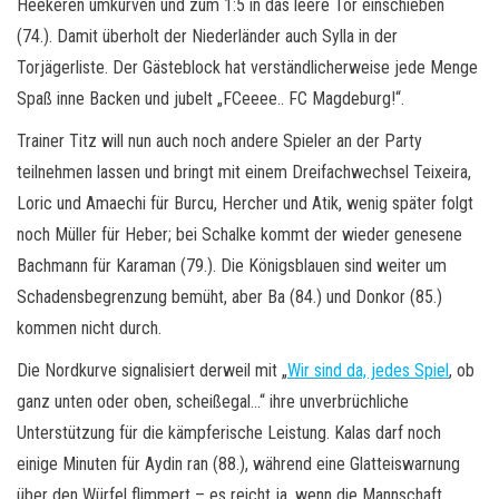
Heekeren umkurven und zum 1:5 in das leere Tor einschieben
(74.). Damit überholt der Niederländer auch Sylla in der
Torjägerliste. Der Gästeblock hat verständlicherweise jede Menge
Spaß inne Backen und jubelt „FCeeee.. FC Magdeburg!“.
Trainer Titz will nun auch noch andere Spieler an der Party
teilnehmen lassen und bringt mit einem Dreifachwechsel Teixeira,
Loric und Amaechi für Burcu, Hercher und Atik, wenig später folgt
noch Müller für Heber; bei Schalke kommt der wieder genesene
Bachmann für Karaman (79.). Die Königsblauen sind weiter um
Schadensbegrenzung bemüht, aber Ba (84.) und Donkor (85.)
kommen nicht durch.
Die Nordkurve signalisiert derweil mit „
Wir sind da, jedes Spiel
, ob
ganz unten oder oben, scheißegal…“ ihre unverbrüchliche
Unterstützung für die kämpferische Leistung. Kalas darf noch
einige Minuten für Aydin ran (88.), während eine Glatteiswarnung
über den Würfel flimmert – es reicht ja, wenn die Mannschaft