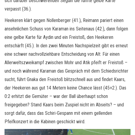
sich darüber beschwerenden Seguin die fünfte gelbe Karte
verpasst (36.).
Heekeren klärt gegen Nollenberger (41.), Reimann pariert einen
ansehnlichen Schuss von Karaman ins Seitenaus (42.), dann folgen
eine gelbe Karte für Aydin und ein Freistoß, den Heekeren
entschärft (45.). In den zwei Minuten Nachspielzeit gibt es erneut
eine schwer nachvollziehbare Entscheidung von Alt: Für einen
Allerweltszweikampf zwischen Mohr und Atik pfeift er Freistoß –
und noch während Karaman das Gespräch mit dem Schiedsrichter
sucht, führt Gnaka den Freistoß blitzschnell aus und findet Kaars,
der Heekeren aus gut 14 Metern keine Chance lässt (45+2.). Das
0:2 erhitzt die Gemüter – war der Ball überhaupt schon
freigegeben? Stand Kaars beim Zuspiel nicht im Abseits? – und
sorgt dafür, dass das Schiri-Gespann mit einem gellenden
Pfeifkonzert in die Kabinen geschickt wird.