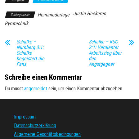
Justin Heekeren
Heimniederlage
Schlagwörter
Pyrotechnik
Schalke –
Schalke – KSC
Nürnberg 3:1:
2:1: Verdienter
Schalke
Arbeitssieg über
begeistert die
den
Fans
Angstgegner
Schreibe einen Kommentar
Du musst
angemeldet
sein, um einen Kommentar abzugeben.
Impressum
Datenschutzerklärung
Allgemeine Geschäftsbedingungen