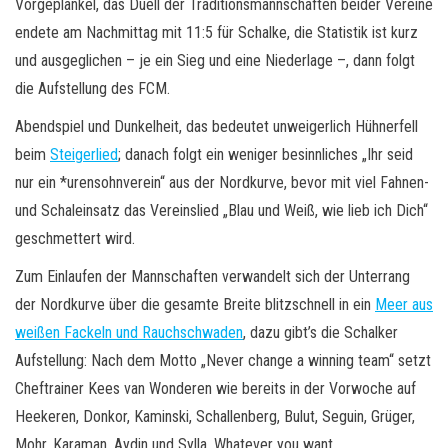
Vorgeplänkel, das Duell der Traditionsmannschaften beider Vereine
endete am Nachmittag mit 11:5 für Schalke, die Statistik ist kurz
und ausgeglichen – je ein Sieg und eine Niederlage –, dann folgt
die Aufstellung des FCM.
Abendspiel und Dunkelheit, das bedeutet unweigerlich Hühnerfell
beim
Steigerlied
; danach folgt ein weniger besinnliches „Ihr seid
nur ein *urensohnverein“ aus der Nordkurve, bevor mit viel Fahnen-
und Schaleinsatz das Vereinslied „Blau und Weiß, wie lieb ich Dich“
geschmettert wird.
Zum Einlaufen der Mannschaften verwandelt sich der Unterrang
der Nordkurve über die gesamte Breite blitzschnell in ein
Meer aus
weißen Fackeln und Rauchschwaden
, dazu gibt’s die Schalker
Aufstellung: Nach dem Motto „Never change a winning team“ setzt
Cheftrainer Kees van Wonderen wie bereits in der Vorwoche auf
Heekeren, Donkor, Kaminski, Schallenberg, Bulut, Seguin, Grüger,
Mohr, Karaman, Aydin und Sylla. Whatever you want…