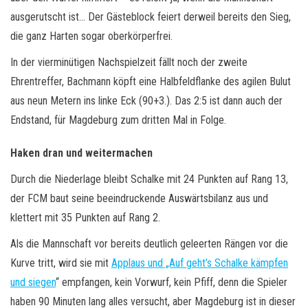
ausgerutscht ist… Der Gästeblock feiert derweil bereits den Sieg,
die ganz Harten sogar oberkörperfrei.
In der vierminütigen Nachspielzeit fällt noch der zweite
Ehrentreffer, Bachmann köpft eine Halbfeldflanke des agilen Bulut
aus neun Metern ins linke Eck (90+3.). Das 2:5 ist dann auch der
Endstand, für Magdeburg zum dritten Mal in Folge.
Haken dran und weitermachen
Durch die Niederlage bleibt Schalke mit 24 Punkten auf Rang 13,
der FCM baut seine beeindruckende Auswärtsbilanz aus und
klettert mit 35 Punkten auf Rang 2.
Als die Mannschaft vor bereits deutlich geleerten Rängen vor die
Kurve tritt, wird sie mit
Applaus und „Auf geht’s Schalke kämpfen
und siegen
“ empfangen, kein Vorwurf, kein Pfiff, denn die Spieler
haben 90 Minuten lang alles versucht, aber Magdeburg ist in dieser