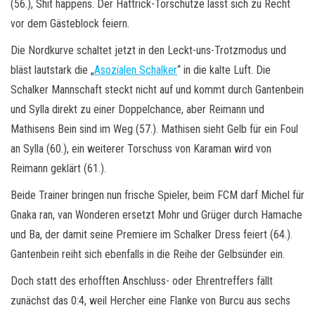
(56.), Shit happens. Der Hattrick-Torschütze lässt sich zu Recht
vor dem Gästeblock feiern.
Die Nordkurve schaltet jetzt in den Leckt-uns-Trotzmodus und
bläst lautstark die „
Asozialen Schalker
“ in die kalte Luft. Die
Schalker Mannschaft steckt nicht auf und kommt durch Gantenbein
und Sylla direkt zu einer Doppelchance, aber Reimann und
Mathisens Bein sind im Weg (57.). Mathisen sieht Gelb für ein Foul
an Sylla (60.), ein weiterer Torschuss von Karaman wird von
Reimann geklärt (61.).
Beide Trainer bringen nun frische Spieler, beim FCM darf Michel für
Gnaka ran, van Wonderen ersetzt Mohr und Grüger durch Hamache
und Ba, der damit seine Premiere im Schalker Dress feiert (64.).
Gantenbein reiht sich ebenfalls in die Reihe der Gelbsünder ein.
Doch statt des erhofften Anschluss- oder Ehrentreffers fällt
zunächst das 0:4, weil Hercher eine Flanke von Burcu aus sechs