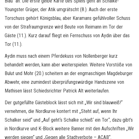
Blau“ an. Die erste gelbe Karte des Spiels geht an Schalke-
Youngster Grüger, der Atik umgrätscht (8.). Auch der erste
Torschuss gehört Königsblau, aber Karamans gefühlvoller Schuss
von der Strafraumgrenze wird Beute von Reimann im Tor der
Gäste (11.). Kurz darauf fliegt ein Fernschuss von Aydin über das
Tor (11.).
Aydin muss nach einem Pferdekuss von Nollenberger kurz
behandelt werden, kann aber weiterspielen. Weitere Vorstöße von
Bulut und Mohr (20.) scheitern an der engmaschigen Magdeburger
Abwehr, eine zumindest überprüfungswürdige Handszene von
Mathisen lässt Schiedsrichter Patrick Alt weiterlaufen.
Der gutgefüllte Gästeblock lässt sich mit „Wir sind blauweiß!“
vernehmen, die Nordkurve kontert mit „Steht auf, wenn Ihr
Schalker seid“ und „Auf geht‘s Schalke schieß‘ ein Tor“, dazu gibt’s
in Nordkurve und K-Block weitere Banner mit den Aufschriften „Wir
werden siegen“ und „Gegen alle Stadtverbote – ACAB“.