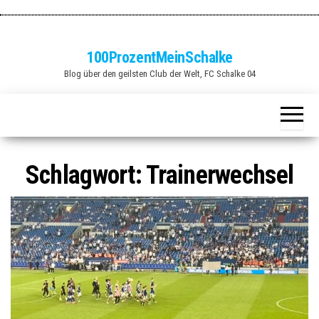
Zum
Inhalt
springen
100ProzentMeinSchalke
Blog über den geilsten Club der Welt, FC Schalke 04
Schlagwort:
Trainerwechsel