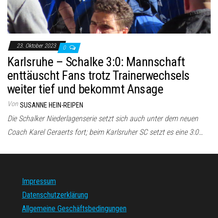
23. Oktober 2023
0
Karlsruhe – Schalke 3:0: Mannschaft
enttäuscht Fans trotz Trainerwechsels
weiter tief und bekommt Ansage
Von
SUSANNE HEIN-REIPEN
Die Schalker Niederlagenserie setzt sich auch unter dem neuen
Coach Karel Geraerts fort; beim Karlsruher SC setzt es eine 3:0…
Impressum
Datenschutzerklärung
Allgemeine Geschäftsbedingungen