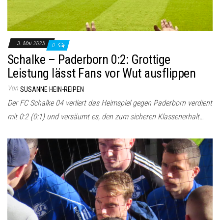
3. Mai 2025
0
Schalke – Paderborn 0:2: Grottige
Leistung lässt Fans vor Wut ausflippen
Von
SUSANNE HEIN-REIPEN
Der FC Schalke 04 verliert das Heimspiel gegen Paderborn verdient
mit 0:2 (0:1) und versäumt es, den zum sicheren Klassenerhalt…