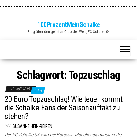
Zum
Inhalt
springen
100ProzentMeinSchalke
Blog über den geilsten Club der Welt, FC Schalke 04
Schlagwort:
Topzuschlag
12. Juli 2019
2
20 Euro Topzuschlag! Wie teuer kommt
die Schalke-Fans der Saisonauftakt zu
stehen?
Von
SUSANNE HEIN-REIPEN
Der FC Schalke 04 wird bei Borussia Mönchengladbach in die