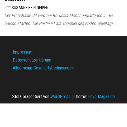
Von
SUSANNE HEIN-REIPEN
Der FC Schalke 04 wird bei Borussia Mönchengladbach in die
Saison starten. Die Partie ist als Topspiel des ersten Spieltags…
Impressum
Datenschutzerklärung
Allgemeine Geschäftsbedingungen
Stolz präsentiert von
WordPress
|
Theme:
Envo Magazine