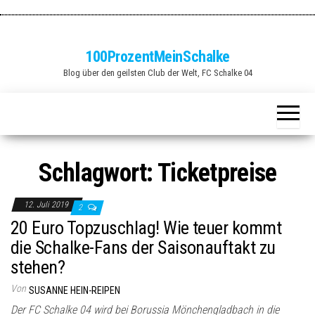
Zum
Inhalt
springen
100ProzentMeinSchalke
Blog über den geilsten Club der Welt, FC Schalke 04
Schlagwort:
Ticketpreise
12. Juli 2019
2
20 Euro Topzuschlag! Wie teuer kommt
die Schalke-Fans der Saisonauftakt zu
stehen?
Von
SUSANNE HEIN-REIPEN
Der FC Schalke 04 wird bei Borussia Mönchengladbach in die