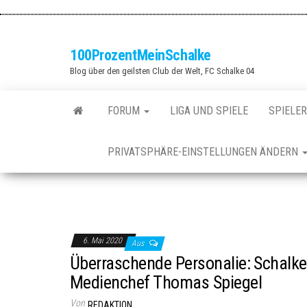
Zum
Inhalt
springen
100ProzentMeinSchalke
Blog über den geilsten Club der Welt, FC Schalke 04
FORUM
LIGA UND SPIELE
SPIELER
PRIVATSPHÄRE-EINSTELLUNGEN ÄNDERN
6. Mai 2020
Aus
Überraschende Personalie: Schalke 
Medienchef Thomas Spiegel
Von
REDAKTION