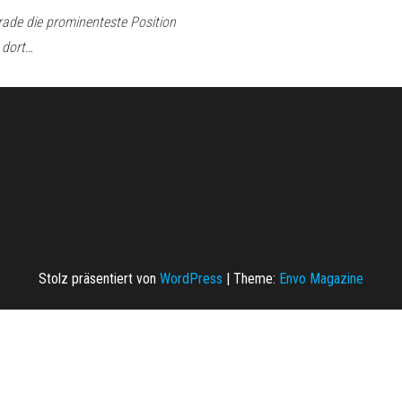
erade die prominenteste Position
 dort…
Stolz präsentiert von
WordPress
|
Theme:
Envo Magazine