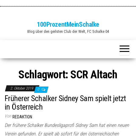
Zum
Inhalt
springen
100ProzentMeinSchalke
Blog über den geilsten Club der Welt, FC Schalke 04
Schlagwort:
SCR Altach
2. Oktober 2019
0
Früherer Schalker Sidney Sam spielt jetzt
in Österreich
Von
REDAKTION
Der frühere Schalker Bundesligaprofi Sidney Sam hat einen neuen
Verein gefunden. Er spielt ab sofort für den österreichischen