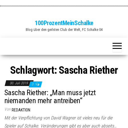
Zum
Inhalt
springen
100ProzentMeinSchalke
Blog über den geilsten Club der Welt, FC Schalke 04
Schlagwort:
Sascha Riether
30. Juli 2019
0
Sascha Riether: „Man muss jetzt
niemanden mehr antreiben“
Von
REDAKTION
Mit der Verpflichtung von David Wagner ist vieles neu für die
Spieler auf Schalke. Veränderungen gibt es aber auch abseits…