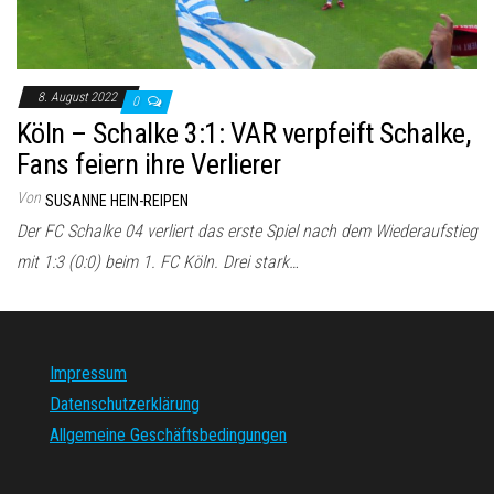
8. August 2022
0
Köln – Schalke 3:1: VAR verpfeift Schalke,
Fans feiern ihre Verlierer
Von
SUSANNE HEIN-REIPEN
Der FC Schalke 04 verliert das erste Spiel nach dem Wiederaufstieg
mit 1:3 (0:0) beim 1. FC Köln. Drei stark…
Impressum
Datenschutzerklärung
Allgemeine Geschäftsbedingungen