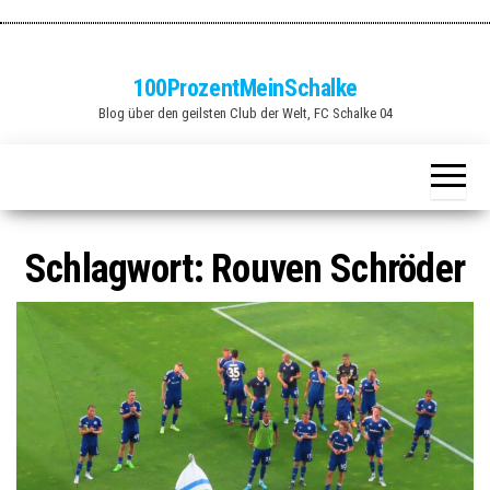
Zum
Inhalt
springen
100ProzentMeinSchalke
Blog über den geilsten Club der Welt, FC Schalke 04
Schlagwort:
Rouven Schröder