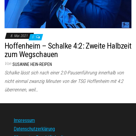
8. Mai 2021
0
Hoffenheim – Schalke 4:2: Zweite Halbzeit
zum Wegschauen
Von
SUSANNE HEIN-REIPEN
Schalke lässt sich nach einer 2:0-Pausenführung innerhalb von
nicht einmal zwanzig Minuten von der TSG Hoffenheim mit 4:2
überrennen, weil…
Impressum
Datenschutzerklärung