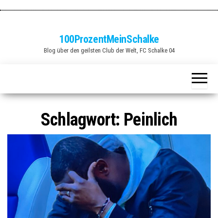
Zum
Inhalt
springen
100ProzentMeinSchalke
Blog über den geilsten Club der Welt, FC Schalke 04
Schlagwort:
Peinlich