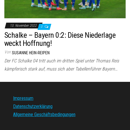
13. November 2022
0
Schalke – Bayern 0:2: Diese Niederlage
weckt Hoffnung!
Von
SUSANNE HEIN-REIPEN
Der FC Schalke 04 tritt auch im dritten Spiel unter Thomas Reis
kämpferisch stark auf, muss sich aber Tabellenführer Bayern…
Impressum
Datenschutzerklärung
Allgemeine Geschäftsbedingungen