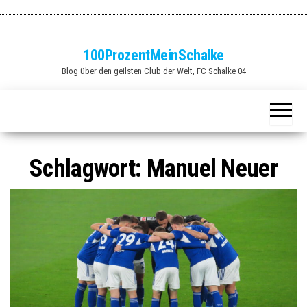
Zum
Inhalt
springen
100ProzentMeinSchalke
Blog über den geilsten Club der Welt, FC Schalke 04
Schlagwort:
Manuel Neuer