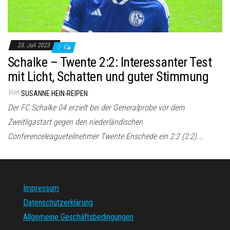
23. Juli 2023
0
Schalke – Twente 2:2: Interessanter Test
mit Licht, Schatten und guter Stimmung
Von
SUSANNE HEIN-REIPEN
Der FC Schalke 04 erzielt bei der Generalprobe vor dem
Zweitligastart gegen den niederländischen
Conferenceleagueteilnehmer Twente Enschede ein 2:2 (2:2).…
Impressum
Datenschutzerklärung
Allgemeine Geschäftsbedingungen