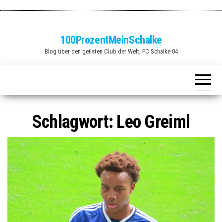
Zum
Inhalt
springen
100ProzentMeinSchalke
Blog über den geilsten Club der Welt, FC Schalke 04
Schlagwort:
Leo Greiml