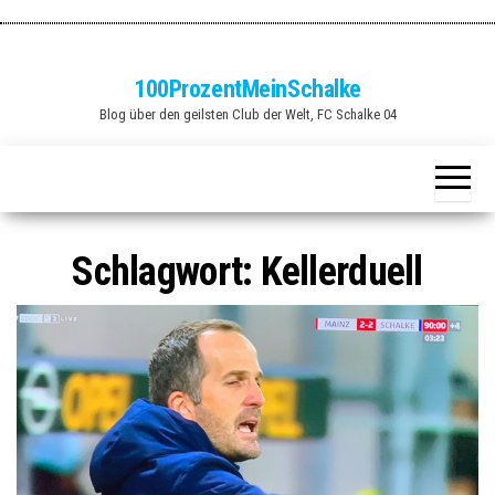
Zum
Inhalt
springen
100ProzentMeinSchalke
Blog über den geilsten Club der Welt, FC Schalke 04
Schlagwort:
Kellerduell