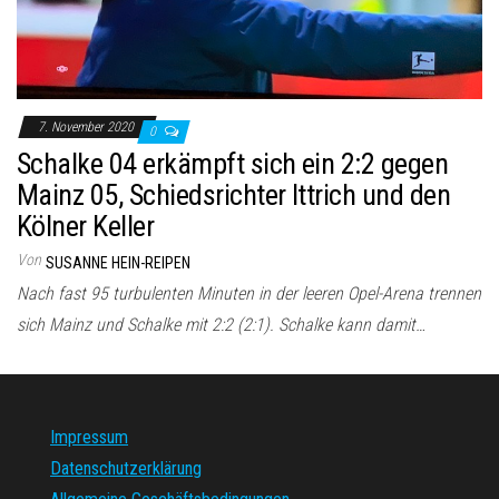
7. November 2020
0
Schalke 04 erkämpft sich ein 2:2 gegen
Mainz 05, Schiedsrichter Ittrich und den
Kölner Keller
Von
SUSANNE HEIN-REIPEN
Nach fast 95 turbulenten Minuten in der leeren Opel-Arena trennen
sich Mainz und Schalke mit 2:2 (2:1). Schalke kann damit…
Impressum
Datenschutzerklärung