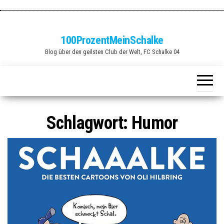
Zum
Inhalt
springen
100ProzentMeinSchalke
Blog über den geilsten Club der Welt, FC Schalke 04
Schlagwort:
Humor