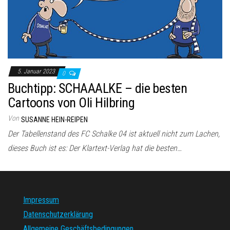
5. Januar 2023
0
Buchtipp: SCHAAALKE – die besten
Cartoons von Oli Hilbring
Von
SUSANNE HEIN-REIPEN
Der Tabellenstand des FC Schalke 04 ist aktuell nicht zum Lachen,
dieses Buch ist es: Der Klartext-Verlag hat die besten…
Impressum
Datenschutzerklärung
Allgemeine Geschäftsbedingungen