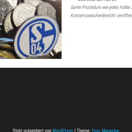
Same Procedure wie jedes halbe 
Konzernzwischenbericht veröffent
Stolz präsentiert von
WordPress
|
Theme:
Envo Magazine