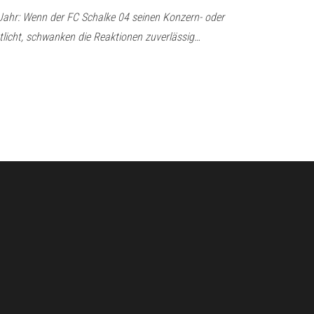
Jahr: Wenn der FC Schalke 04 seinen Konzern- oder
licht, schwanken die Reaktionen zuverlässig…