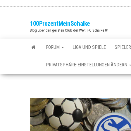
Zum
Inhalt
springen
100ProzentMeinSchalke
Blog über den geilsten Club der Welt, FC Schalke 04
FORUM
LIGA UND SPIELE
SPIELER
PRIVATSPHÄRE-EINSTELLUNGEN ÄNDERN