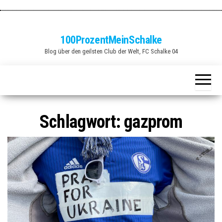
Zum
Inhalt
springen
100ProzentMeinSchalke
Blog über den geilsten Club der Welt, FC Schalke 04
Schlagwort:
gazprom