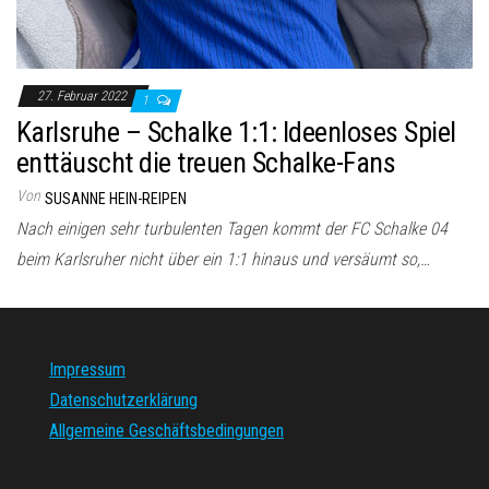
27. Februar 2022
1
Karlsruhe – Schalke 1:1: Ideenloses Spiel
enttäuscht die treuen Schalke-Fans
Von
SUSANNE HEIN-REIPEN
Nach einigen sehr turbulenten Tagen kommt der FC Schalke 04
beim Karlsruher nicht über ein 1:1 hinaus und versäumt so,…
Impressum
Datenschutzerklärung
Allgemeine Geschäftsbedingungen