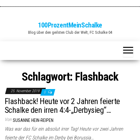
Zum
Inhalt
springen
100ProzentMeinSchalke
Blog über den geilsten Club der Welt, FC Schalke 04
Schlagwort:
Flashback
25. November 2019
0
Flashback! Heute vor 2 Jahren feierte
Schalke den irren 4:4-„Derbysieg“…
Von
SUSANNE HEIN-REIPEN
Was war das für ein absolut irrer Tag! Heute vor zwei Jahren
feierte der FC Schalke im Derby bei Borussia…