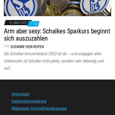
16. März 2023
0
Arm aber sexy: Schalkes Sparkurs beginnt
sich auszuzahlen
Von
SUSANNE HEIN-REIPEN
Die Schalker Konzernbilanz 2022 ist da – und entgegen allen
Unkenrufen ist Schalke nicht pleite, sondern sehr lebendig und
auf…
Impressum
Datenschutzerklärung
Allgemeine Geschäftsbedingungen