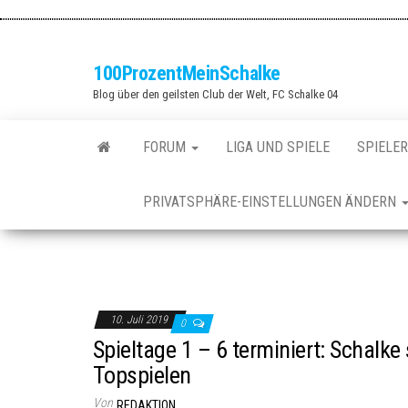
Zum
Inhalt
springen
100ProzentMeinSchalke
Blog über den geilsten Club der Welt, FC Schalke 04
FORUM
LIGA UND SPIELE
SPIELER
PRIVATSPHÄRE-EINSTELLUNGEN ÄNDERN
10. Juli 2019
0
Spieltage 1 – 6 terminiert: Schalke 
Topspielen
Von
REDAKTION