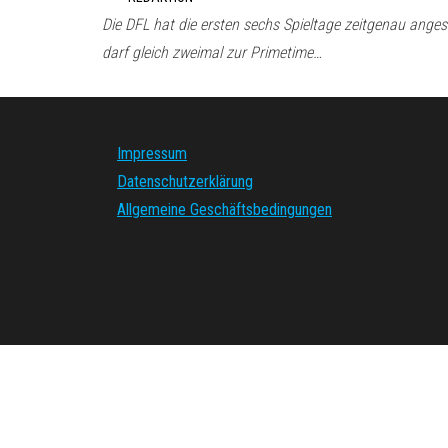
Die DFL hat die ersten sechs Spieltage zeitgenau ange
darf gleich zweimal zur Primetime…
Impressum
Datenschutzerklärung
Allgemeine Geschäftsbedingungen