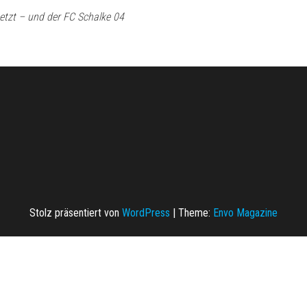
setzt – und der FC Schalke 04
Stolz präsentiert von
WordPress
|
Theme:
Envo Magazine