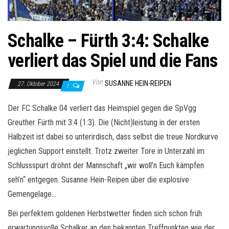
Schalke – Fürth 3:4: Schalke
verliert das Spiel und die Fans
Von
SUSANNE HEIN-REIPEN
27. Oktober 2024
1
Der FC Schalke 04 verliert das Heimspiel gegen die SpVgg
Greuther Fürth mit 3:4 (1:3). Die (Nicht)leistung in der ersten
Halbzeit ist dabei so unterirdisch, dass selbst die treue Nordkurve
jeglichen Support einstellt. Trotz zweiter Tore in Unterzahl im
Schlussspurt dröhnt der Mannschaft „wir woll’n Euch kämpfen
seh’n“ entgegen. Susanne Hein-Reipen über die explosive
Gemengelage…
Bei perfektem goldenen Herbstwetter finden sich schon früh
erwartungsvolle Schalker an den bekannten Treffpunkten wie der