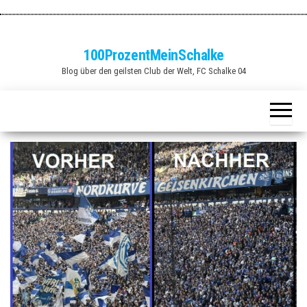
Zum
Inhalt
springen
100ProzentMeinSchalke
Blog über den geilsten Club der Welt, FC Schalke 04