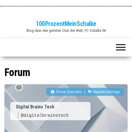
Zum
Inhalt
springen
100ProzentMeinSchalke
Blog über den geilsten Club der Welt, FC Schalke 04
Forum
Forum-Startseite
|
Neueste Beiträge
Digital Brains Tech
@digitalbrainstech