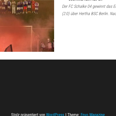
Der FC Schalke 04 gewinnt das Er
(2:0) über Hertha BSC Berlin. N
Stolz präsentiert von
WordPress
|
Theme:
Envo Magazine