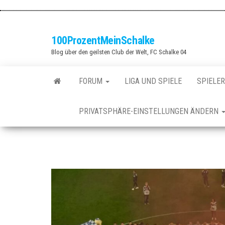
Zum
Inhalt
springen
100ProzentMeinSchalke
Blog über den geilsten Club der Welt, FC Schalke 04
FORUM
LIGA UND SPIELE
SPIELER
PRIVATSPHÄRE-EINSTELLUNGEN ÄNDERN