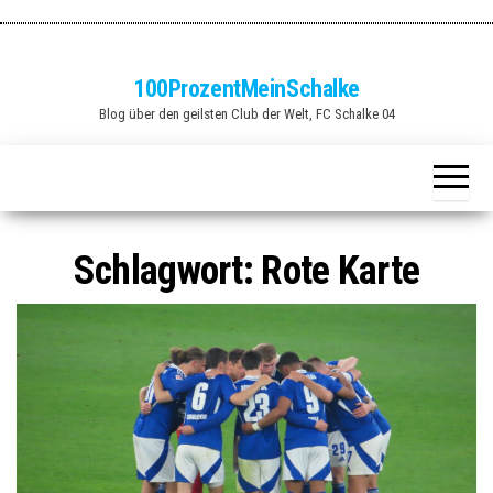
Zum
Inhalt
springen
100ProzentMeinSchalke
Blog über den geilsten Club der Welt, FC Schalke 04
Schlagwort:
Rote Karte