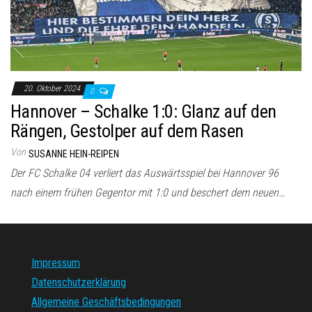
20. Oktober 2024
0
Hannover – Schalke 1:0: Glanz auf den
Rängen, Gestolper auf dem Rasen
Von
SUSANNE HEIN-REIPEN
Der FC Schalke 04 verliert das Auswärtsspiel bei Hannover 96
nach einem frühen Gegentor mit 1:0 und beschert dem neuen…
Impressum
Datenschutzerklärung
Allgemeine Geschäftsbedingungen