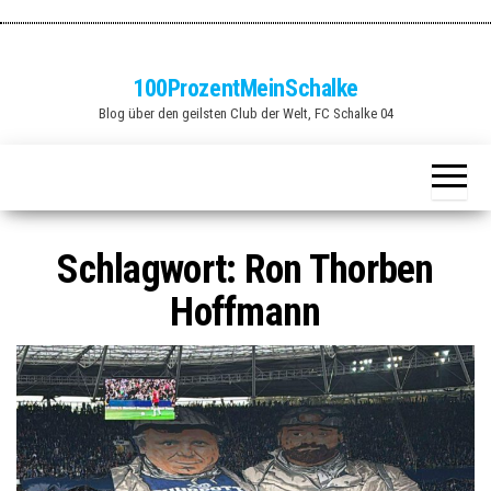
Zum
Inhalt
springen
100ProzentMeinSchalke
Blog über den geilsten Club der Welt, FC Schalke 04
Schlagwort:
Ron Thorben
Hoffmann