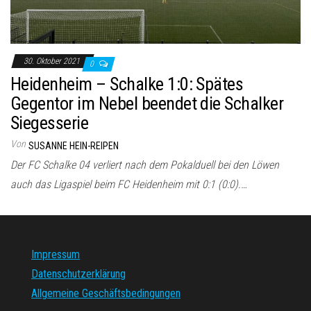
30. Oktober 2021
0
Heidenheim – Schalke 1:0: Spätes
Gegentor im Nebel beendet die Schalker
Siegesserie
Von
SUSANNE HEIN-REIPEN
Der FC Schalke 04 verliert nach dem Pokalduell bei den Löwen
auch das Ligaspiel beim FC Heidenheim mit 0:1 (0:0).…
Impressum
Datenschutzerklärung
Allgemeine Geschäftsbedingungen