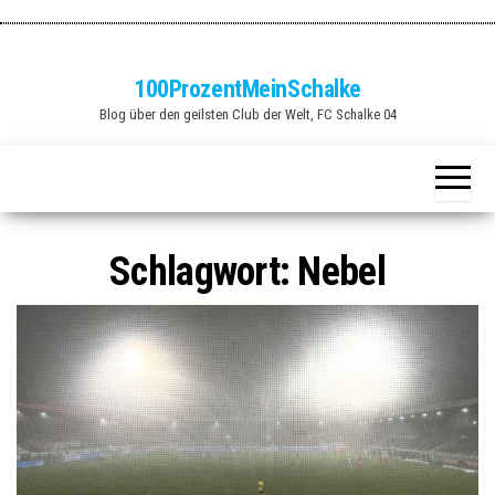
Zum
Inhalt
springen
100ProzentMeinSchalke
Blog über den geilsten Club der Welt, FC Schalke 04
Schlagwort:
Nebel