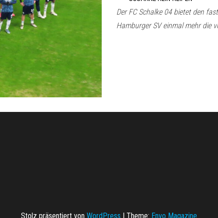
Der FC Schalke 04 bietet den fas
Hamburger SV einmal mehr die v
Stolz präsentiert von
WordPress
|
Theme:
Envo Magazine