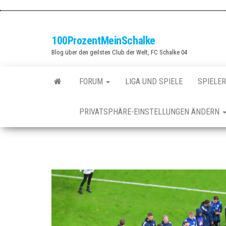
Zum
Inhalt
springen
100ProzentMeinSchalke
Blog über den geilsten Club der Welt, FC Schalke 04
FORUM
LIGA UND SPIELE
SPIELER
PRIVATSPHÄRE-EINSTELLUNGEN ÄNDERN