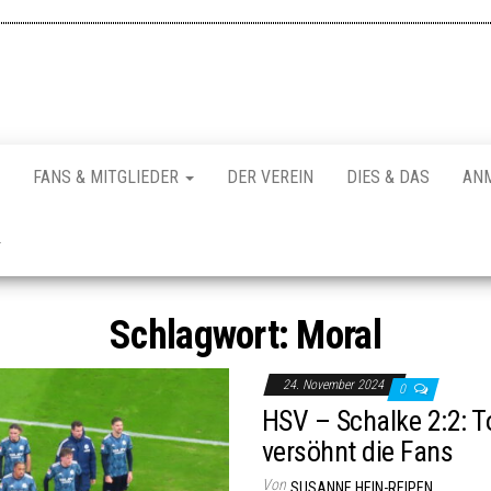
FANS & MITGLIEDER
DER VEREIN
DIES & DAS
AN
Schlagwort:
Moral
24. November 2024
0
HSV – Schalke 2:2: T
versöhnt die Fans
Von
SUSANNE HEIN-REIPEN