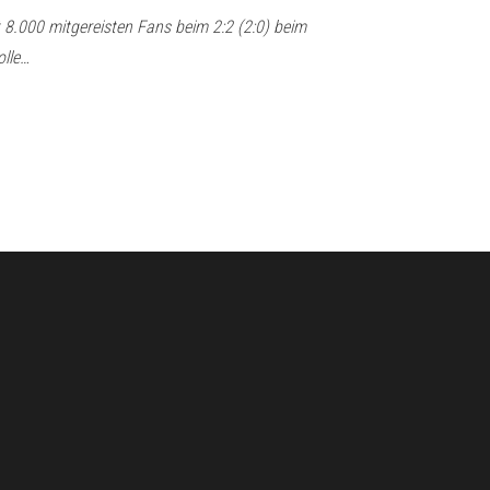
t 8.000 mitgereisten Fans beim 2:2 (2:0) beim
olle…