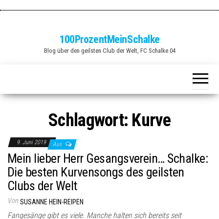
Zum
Inhalt
springen
100ProzentMeinSchalke
Blog über den geilsten Club der Welt, FC Schalke 04
Schlagwort:
Kurve
9. Juni 2019
Aus
Mein lieber Herr Gesangsverein… Schalke:
Die besten Kurvensongs des geilsten
Clubs der Welt
Von
SUSANNE HEIN-REIPEN
Fangesänge gibt es viele. Manche halten sich bereits seit