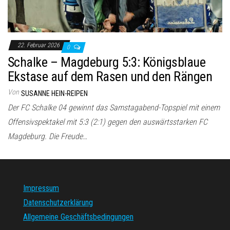
22. Februar 2026
0
Schalke – Magdeburg 5:3: Königsblaue
Ekstase auf dem Rasen und den Rängen
Von
SUSANNE HEIN-REIPEN
Der FC Schalke 04 gewinnt das Samstagabend-Topspiel mit einem
Offensivspektakel mit 5:3 (2:1) gegen den auswärtsstarken FC
Magdeburg. Die Freude…
Impressum
Datenschutzerklärung
Allgemeine Geschäftsbedingungen