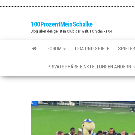
Zum
Inhalt
springen
100ProzentMeinSchalke
Blog über den geilsten Club der Welt, FC Schalke 04
FORUM
LIGA UND SPIELE
SPIELER
PRIVATSPHÄRE-EINSTELLUNGEN ÄNDERN