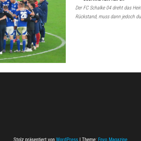
Der FC Schalke 04 dreht das Hei
Rückstand, muss dann jedoch du
Stolz präsentiert von
WordPress
|
Theme:
Envo Magazine